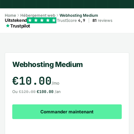
Home
Hébergement web
Webhosting Medium
Uitstekend
TrustScore
4,9
|
81
reviews
Trustpilot
Webhosting Medium – Ce qui est inclus
Webhosting Medium
€10.00
/mo
Ou
€120.00
€100.00
/an
Commander maintenant
Voir tous les forfaits