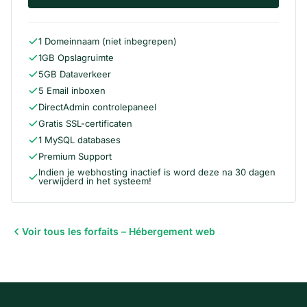
1 Domeinnaam (niet inbegrepen)
1GB Opslagruimte
5GB Dataverkeer
5 Email inboxen
DirectAdmin controlepaneel
Gratis SSL-certificaten
1 MySQL databases
Premium Support
Indien je webhosting inactief is word deze na 30 dagen
verwijderd in het systeem!
Voir tous les forfaits – Hébergement web
Pied de page