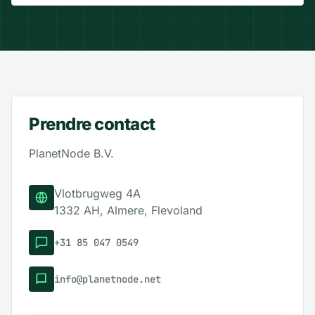
Prendre contact
PlanetNode B.V.
Adresse postale
Vlotbrugweg 4A
1332 AH, Almere, Flevoland
Numéro de téléphone
+31 85 047 0549
E-mail
info@planetnode.net