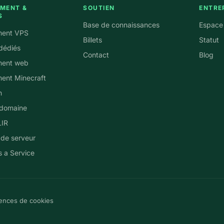
MENT &
SOUTIEN
ENTRE
S
Base de connaissances
Espace 
ent VPS
Billets
Statut
dédiés
Contact
Blog
ent web
ent Minecraft
n
domaine
LIR
 de serveur
 a Service
ences de cookies