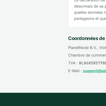
La déclaration de
désormais de sa 
quelles données n
partageons et quel
Coordonnées de l
PlanetNode B.V., Vl
Chambre de commer
TVA :
NL868585798
E-Mail :
support@pla
Pied de page