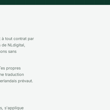
 à tout contrat par
s de NLdigital,
sons sans
 Tes propres
ne traduction
éerlandais prévaut.
s, s'applique