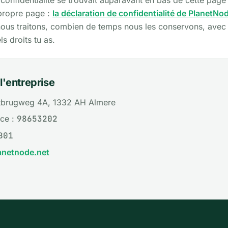
 confidentialité se trouvait auparavant en bas de cette page
propre page :
la déclaration de confidentialité de PlanetNo
ous traitons, combien de temps nous les conservons, avec 
s droits tu as.
'entreprise
otbrugweg 4A, 1332 AH Almere
ce :
98653202
B01
netnode.net