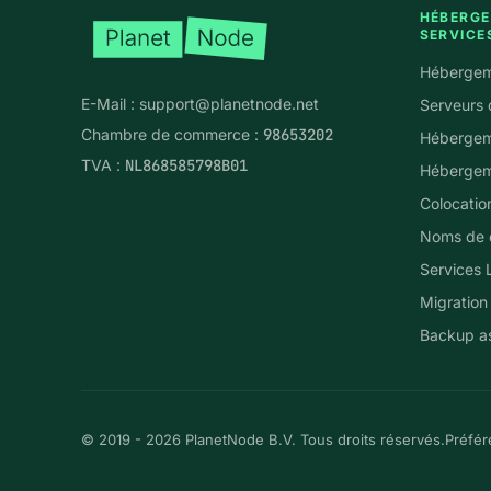
HÉBERGE
SERVICE
Hébergem
E-Mail :
support@planetnode.net
Serveurs 
Chambre de commerce :
98653202
Hébergem
TVA :
NL868585798B01
Hébergem
Colocatio
Noms de 
Services 
Migration
Backup as
© 2019 - 2026 PlanetNode B.V. Tous droits réservés.
Préfér