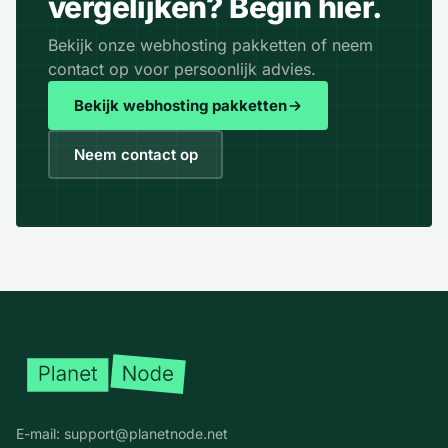
vergelijken? Begin hier.
Bekijk onze webhosting pakketten of neem
contact op voor persoonlijk advies.
Bekijk webhosting pakketten
Neem contact op
Voettekst
E-mail:
support@planetnode.net