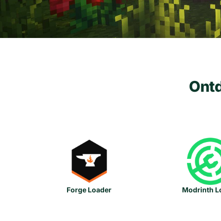
Ontd
Forge Loader
Modrinth L