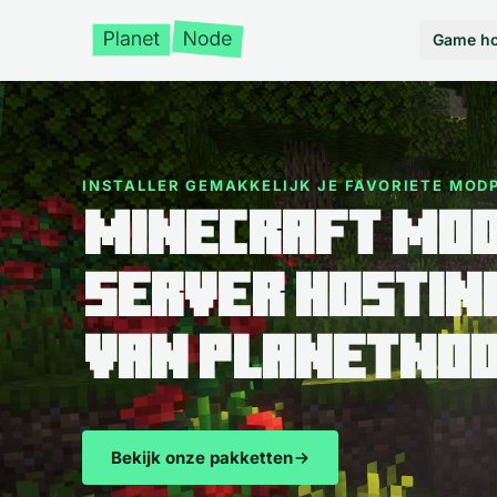
Game ho
INSTALLER GEMAKKELIJK JE FAVORIETE MODP
Minecraft Mo
server hostin
van planetno
Bekijk onze pakketten