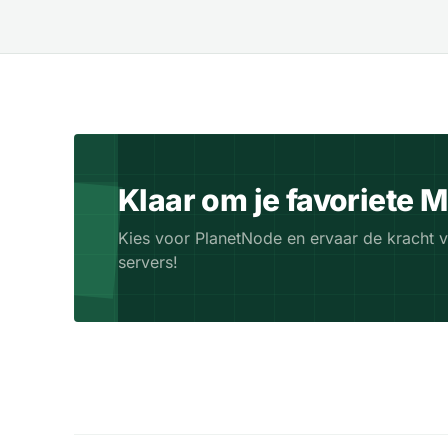
Klaar om je favoriete 
Kies voor PlanetNode en ervaar de kracht 
servers!
Ontdek Meer Minecraft Hosting Opties